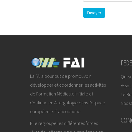
Envoyer
FEDE
La FAI a pour but de promouvoir,
Qui s
développer et coordonner les activités
Assoc
de Formation Médicale Initiale et
Le Bu
Continue en Allergologie dans l’espace
Nos st
européen et francophone.
CON
Elle regroupe les différentes forces
vives de l'allergologie européenne et