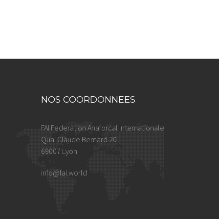
NOS COORDONNEES
FAI Federation Anaforcal Internationale
Quai Claude Bernard 20
69007 Lyon
info@fai.world