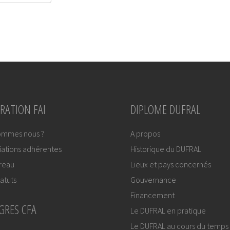
RATION FAI
DIPLOME DUFRAL
ommes nous ?
A propos
iations adhérentes
Historique du DUFRAL
reau
Lieux et pays concernés
atuts
Gouvernance
Financement
GRES CFA
Le DUFRAL en pratique
Le DUFRAL au cours du temps